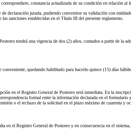
i correspondiere, constancia actualizada de su condición en relación al
r de declaración jurada, pudiendo convenirse su validación con entidad
 las sanciones establecidas en el Título III del presente reglamento.
ostores tendrá una vigencia de dos (2) años, contados a partir de la ad
e conveniente, quedando habilitado para hacerlo quince (15) días hábiles
pción en el Registro General de Postores será inmediata. En la inscripci
orrespondencia formal entre la información declarada en el formulario y
dmisión o el rechazo de la solicitud en el plazo máximo de cuarenta y och
ta en el Registro General de Postores y en consecuencia en el sistema, l