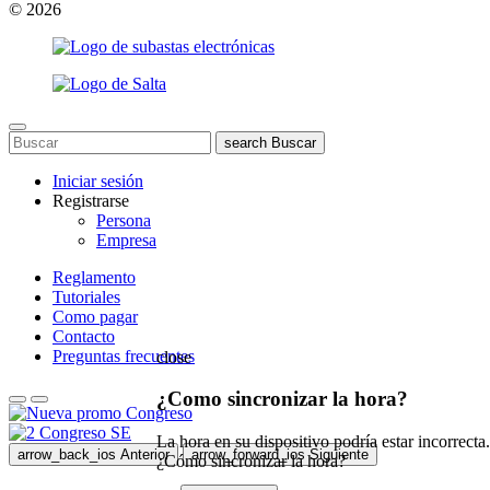
© 2026
search
Buscar
Iniciar sesión
Registrarse
Persona
Empresa
Reglamento
Tutoriales
Como pagar
Contacto
Preguntas frecuentes
close
¿Como sincronizar la hora?
La hora en su dispositivo podría estar incorrecta.
arrow_back_ios
Anterior
arrow_forward_ios
Siguiente
¿Cómo sincronizar la hora?