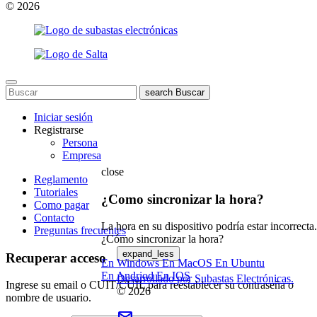
© 2026
search
Buscar
Iniciar sesión
Registrarse
Persona
Empresa
close
Reglamento
Tutoriales
¿Como sincronizar la hora?
Como pagar
Contacto
La hora en su dispositivo podría estar incorrecta.
Preguntas frecuentes
¿Cómo sincronizar la hora?
expand_less
Recuperar acceso
En Windows
En MacOS
En Ubuntu
En Andriod
En IOS
Desarrollado por Subastas Electrónicas.
Ingrese su email o CUIT/CUIL para reestablecer su contraseña o
© 2026
nombre de usuario.